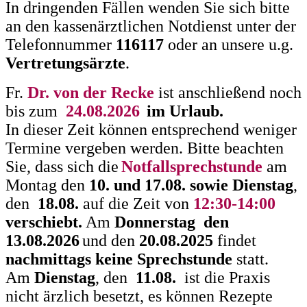
In dringenden Fällen wenden Sie sich bitte
an den kassenärztlichen Notdienst unter der
Telefonnummer
116117
oder an unsere u.g.
Vertretungsärzte
.
Fr.
Dr. von der Recke
ist anschließend noch
bis zum
24
.08.202
6
im Urlaub.
In dieser Zeit können entsprechend weniger
Termine vergeben werden.
Bitte beachten
Sie, dass sich die
Notfallsprechstunde
am
Montag den
10
. und 1
7
.08. sowie Dienstag
,
den
1
8
.08.
auf die Zeit von
12:30-14:00
verschiebt.
Am
Donnerstag den
13
.08.202
6
und den
20.
08.20
2
5
findet
nachmittags keine Sprechstunde
statt.
Am
Dienstag
, den
11
.08.
ist die Praxis
nicht ärzlich besetzt, es können Rezepte